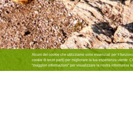
Alcuni dei cookie che utilizziamo sono essenziali per il funzion
cookie di terze parti) per migliorare la tua esperienza utente. Cl
"maggiori informazioni" per visualizzare la nostra informativa s