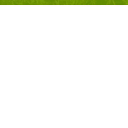
co e Bresciano. I 7 info point in
izione delle due gare, ma anche
rte alle nostre competizioni.
Carvico (BG)
corsa in montagna nasce Campo
re prodotti tecnici, selezionati