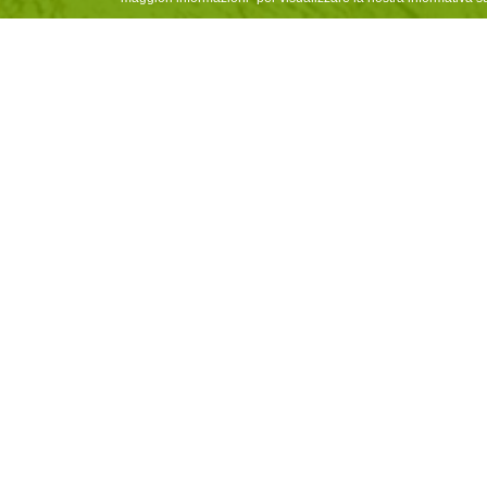
Abbiamo il piacere di annunciare
questione sono negozi speciali
ricevere una professionale a