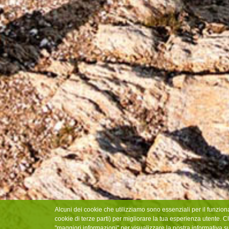
Alcuni dei cookie che utilizziamo sono essenziali per il funzion
cookie di terze parti) per migliorare la tua esperienza utente. Cl
"maggiori informazioni" per visualizzare la nostra informativa s