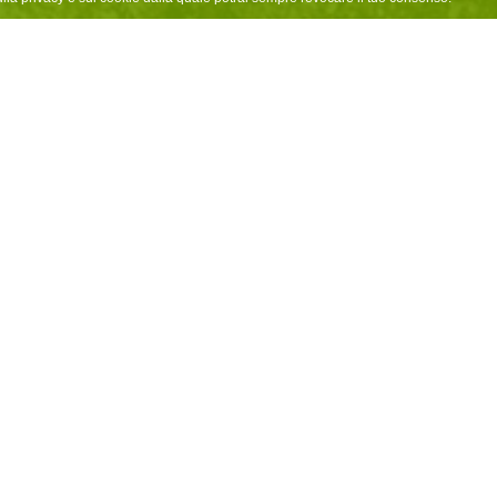
PARTNER SHOPS
 l`attivazione di 7 Info Point Orobie Ultra-Trail® sul territorio Bergamas
zzati in articoli sportivi dove sarà possibile iscriversi alla seconda ed
ssistenza relativa al materiale obbligatorio, necessario per prendere pa
CAMPO BASE
www.campobaserun.it
Via Don O. Bolgeni, 3 - 24030 
Telefono: +39 035.0840142
Dalla grande passione per la 
Base, un negozio dove puoi trova